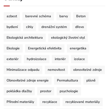
azbest
barevné schéma
barvy
Beton
bydlení
cihly
drenážní systém
dřevo
Ekologická architektura
ekologický životní styl
Ekologie
Energetická efektivita
energetika
exteriér
hydroizolace
interiér
izolace
Minimalizace odpadu
nemovitost
obnovitelné zdroje
Obnovitelné zdroje energie
Permakultura
plísně
pokládka dlažby
prostor
psychologie
Přírodní materiály
recyklace
recyklované materiály