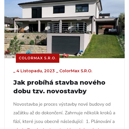
COLORMAX S.R.O.
_
4 Listopadu, 2023
_
ColorMax S.r.o.
Jak probíhá stavba nového
dobu tzv. novostavby
Novostavba je proces výstavby nové budovy od
začátku až do dokončení. Zahrnuje několik kroků a
fází, které jsou obecně následující: 1. Plánování a