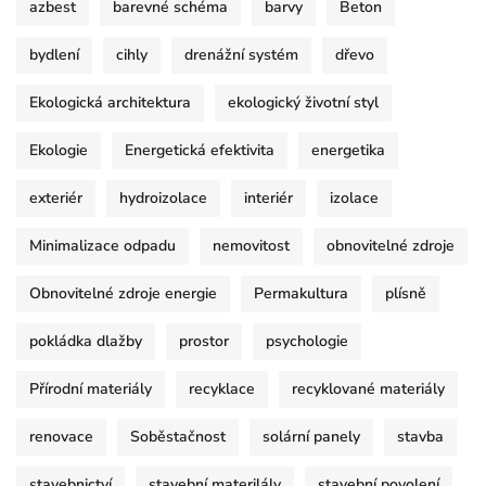
azbest
barevné schéma
barvy
Beton
bydlení
cihly
drenážní systém
dřevo
Ekologická architektura
ekologický životní styl
Ekologie
Energetická efektivita
energetika
exteriér
hydroizolace
interiér
izolace
Minimalizace odpadu
nemovitost
obnovitelné zdroje
Obnovitelné zdroje energie
Permakultura
plísně
pokládka dlažby
prostor
psychologie
Přírodní materiály
recyklace
recyklované materiály
renovace
Soběstačnost
solární panely
stavba
stavebnictví
stavební materilály
stavební povolení