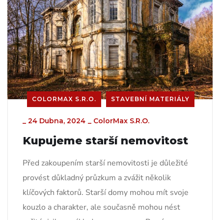
COLORMAX S.R.O.
STAVEBNÍ MATERIÁLY
_
24 Dubna, 2024
_
ColorMax S.r.o.
Kupujeme starší nemovitost
Před zakoupením starší nemovitosti je důležité
provést důkladný průzkum a zvážit několik
klíčových faktorů. Starší domy mohou mít svoje
kouzlo a charakter, ale současně mohou nést