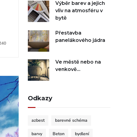
Výběr barev a jejich
vliv na atmosféru v
bytě
Přestavba
panelákového jádra
240
Ve městě nebo na
venkově…
Odkazy
azbest
barevné schéma
barvy
Beton
bydlení