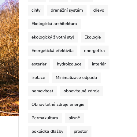
cihly
drenážní systém
dřevo
Ekologická architektura
ekologický životní styl
Ekologie
Energetická efektivita
energetika
exteriér
hydroizolace
interiér
izolace
Minimalizace odpadu
nemovitost
obnovitelné zdroje
Obnovitelné zdroje energie
Permakultura
plísně
pokládka dlažby
prostor