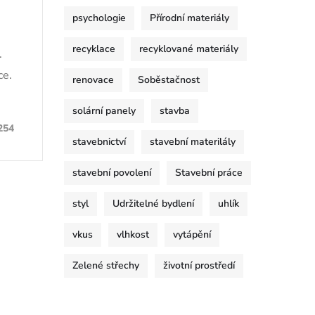
psychologie
Přírodní materiály
recyklace
recyklované materiály
.
ce.
renovace
Soběstačnost
solární panely
stavba
254
stavebnictví
stavební materilály
stavební povolení
Stavební práce
styl
Udržitelné bydlení
uhlík
vkus
vlhkost
vytápění
Zelené střechy
životní prostředí