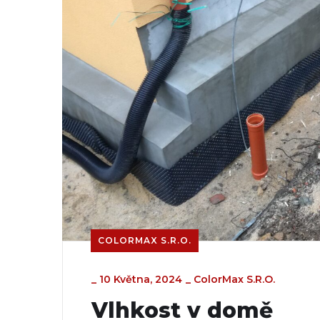
COLORMAX S.R.O.
_
10 Května, 2024
_
ColorMax S.r.o.
Vlhkost v domě