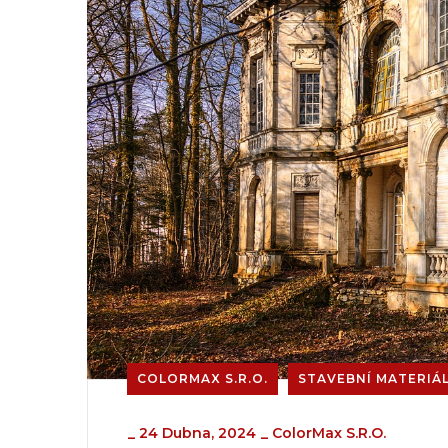
COLORMAX S.R.O.
STAVEBNÍ MATERIÁ
_
24 Dubna, 2024
_
ColorMax S.r.o.