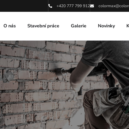
+420 777 799 912
colormax@color
O nás
Stavební práce
Galerie
Novinky
K