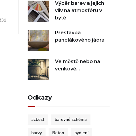
Výběr barev a jejich
vliv na atmosféru v
bytě
231
Přestavba
panelákového jádra
Ve městě nebo na
venkově…
Odkazy
azbest
barevné schéma
barvy
Beton
bydlení