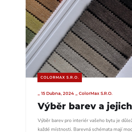
COLORMAX S.R.O.
_
15 Dubna, 2024
_
ColorMax S.r.o.
Výběr barev a jejic
Výběr barev pro interiér vašeho bytu je důl
každé místnosti. Barevná schémata mají moc