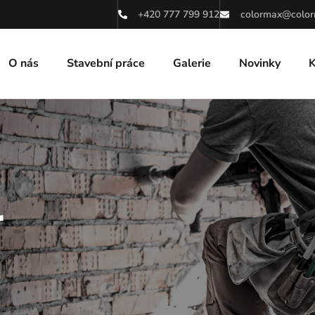
+420 777 799 912
colormax@color
O nás
Stavební práce
Galerie
Novinky
K
r