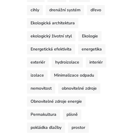
cihly
drenážní systém
dřevo
Ekologická architektura
ekologický životní styl
Ekologie
Energetická efektivita
energetika
exteriér
hydroizolace
interiér
izolace
Minimalizace odpadu
nemovitost
obnovitelné zdroje
Obnovitelné zdroje energie
Permakultura
plísně
pokládka dlažby
prostor