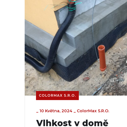
COLORMAX S.R.O.
_
10 Května, 2024
_
ColorMax S.r.o.
Vlhkost v domě