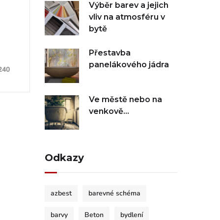
Výběr barev a jejich
vliv na atmosféru v
bytě
Přestavba
panelákového jádra
240
Ve městě nebo na
venkově…
Odkazy
azbest
barevné schéma
barvy
Beton
bydlení