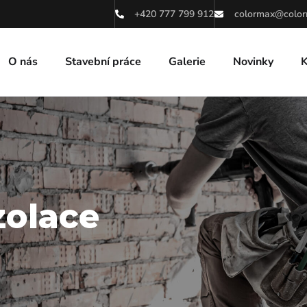
+420 777 799 912
colormax@color
O nás
Stavební práce
Galerie
Novinky
K
zolace