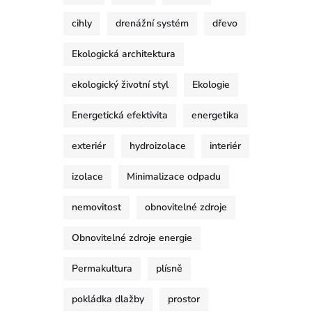
cihly
drenážní systém
dřevo
Ekologická architektura
ekologický životní styl
Ekologie
Energetická efektivita
energetika
exteriér
hydroizolace
interiér
izolace
Minimalizace odpadu
nemovitost
obnovitelné zdroje
Obnovitelné zdroje energie
Permakultura
plísně
pokládka dlažby
prostor