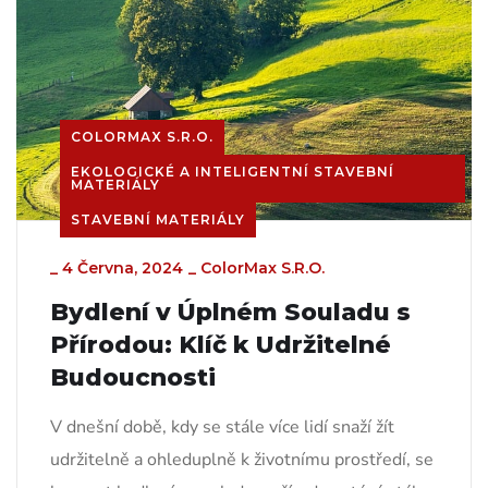
COLORMAX S.R.O.
EKOLOGICKÉ A INTELIGENTNÍ STAVEBNÍ
MATERIÁLY
STAVEBNÍ MATERIÁLY
_
4 Června, 2024
_
ColorMax S.r.o.
Bydlení v Úplném Souladu s
Přírodou: Klíč k Udržitelné
Budoucnosti
V dnešní době, kdy se stále více lidí snaží žít
udržitelně a ohleduplně k životnímu prostředí, se