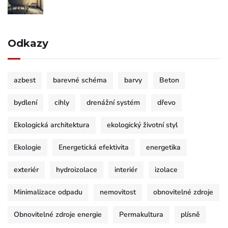
Odkazy
azbest
barevné schéma
barvy
Beton
bydlení
cihly
drenážní systém
dřevo
Ekologická architektura
ekologický životní styl
Ekologie
Energetická efektivita
energetika
exteriér
hydroizolace
interiér
izolace
Minimalizace odpadu
nemovitost
obnovitelné zdroje
Obnovitelné zdroje energie
Permakultura
plísně